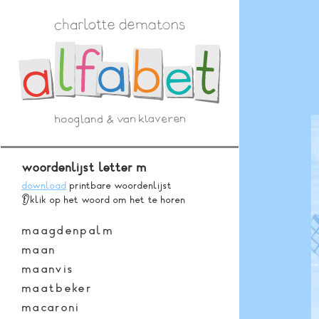
woordenlijst letter
m
download
printbare woordenlijst
👂
klik op het woord
om het te horen
maagdenpalm
maan
maanvis
maatbeker
macaroni