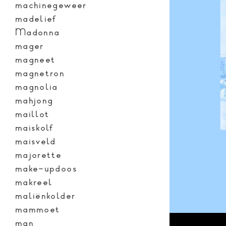
machinegeweer
madelief
Madonna
mager
magneet
magnetron
magnolia
mahjong
maillot
maiskolf
maisveld
majorette
make-updoos
makreel
maliënkolder
mammoet
man